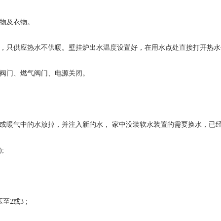
物及衣物。
，只供应热水不供暖。壁挂炉出水温度设置好，在用水点处直接打开热水
阀门、燃气阀门、电源关闭。
或暖气中的水放掉，并注入新的水， 家中没装软水装置的需要换水，已
;
2或3 ;