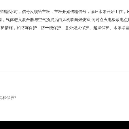
到需水时，信号反馈给主板，主板开始传输信号，循环水泵开始工作，风
阀，气体进入混合器与空气预混后由风机吹向燃烧室;同时点火电极放电
保护措施，如防冻保护、防干烧保护、意外熄火保护、超温保护、水泵堵
装和保养?