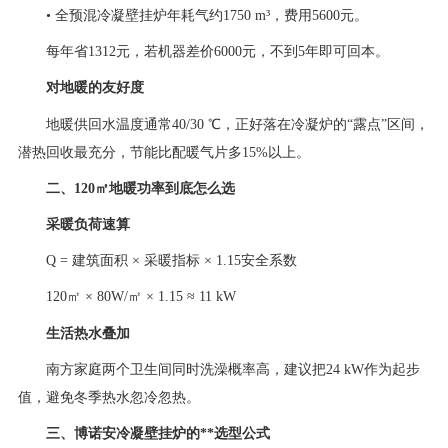
• 全预混冷凝壁挂炉年耗气约1750 m³，费用5600元。
每年省1312元，若机器差价6000元，不到5年即可回本。
对地暖的友好度
地暖供回水温度通常40/30 ℃，正好落在冷凝炉的“露点”区间，
潜热回收最充分，节能比配暖气片多15%以上。
二、120㎡地暖功率到底怎么选
采暖负荷速算
Q = 建筑面积 × 采暖指标 × 1.15安全系数
120㎡ × 80W/㎡ × 1.15 ≈ 11 kW
生活热水叠加
南方家庭两个卫生间同时洗澡概率高，建议把24 kW作为起步
值，避免冬季热水忽冷忽热。
三、博诺安冷凝壁挂炉的**选型公式