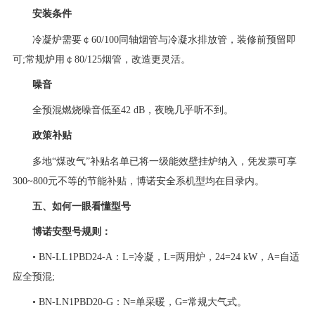
安装条件
冷凝炉需要￠60/100同轴烟管与冷凝水排放管，装修前预留即
可;常规炉用￠80/125烟管，改造更灵活。
噪音
全预混燃烧噪音低至42 dB，夜晚几乎听不到。
政策补贴
多地“煤改气”补贴名单已将一级能效壁挂炉纳入，凭发票可享
300~800元不等的节能补贴，博诺安全系机型均在目录内。
五、如何一眼看懂型号
博诺安型号规则：
• BN-LL1PBD24-A：L=冷凝，L=两用炉，24=24 kW，A=自适
应全预混;
• BN-LN1PBD20-G：N=单采暖，G=常规大气式。