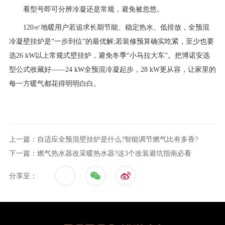
看型号即可分辨冷凝还是常规，避免被忽悠。
120㎡地暖用户若追求长期节能、稳定热水、低排放，全预混
冷凝壁挂炉是“一步到位”的最优解;若装修预算确实吃紧，至少也要
选26 kW以上常规式壁挂炉，避免冬季“小马拉大车”。把博诺安选
型公式收藏好——24 kW全预混冷凝起步，28 kW更从容，让家里的
每一方暖气都花得明明白白。
上一篇：自适应全预混壁挂炉是什么?智能调节燃气比有多香?
下一篇：燃气热水器改采暖热水器?这3个改装避坑指南必看
分享至：