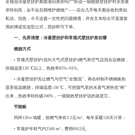
全预混冷凝壁挂炉真能省回差价吗?”“听说一级能效壁挂炉对水质要
求特别高，会不会后期维护烧钱?”——后台几乎每天都会收到类似
私信。别急，今天这篇一次性把问题聊透，并在文末给出可直接套
用的博诺安选型公式，照抄即可下单。
一、先弄清楚：冷凝壁挂炉和常规式壁挂炉差在哪
燃烧方式
• 常规式壁挂炉(也叫大气式壁挂炉)燃气和空气边混合边燃烧，
排烟温度120 ℃以上，热效率85%~91%。
• 冷凝壁挂炉先让燃气与空气“全预混”，再在特制不锈钢换热
器里低温燃烧，排烟温度≤50 ℃，可把烟气里的水蒸气潜热也“榨”
出来，热效率轻松破100%，一级能效壁挂炉说的就是它。
节能账
同样120㎡地暖，按燃气单价3.2元/m³、每年采暖120天计算：
• 常规炉年耗气约2160 m³，费用6912元;