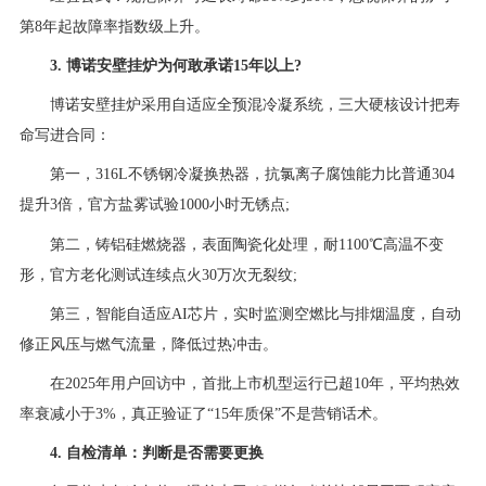
第8年起故障率指数级上升。
3. 博诺安壁挂炉为何敢承诺15年以上?
博诺安壁挂炉采用自适应全预混冷凝系统，三大硬核设计把寿
命写进合同：
第一，316L不锈钢冷凝换热器，抗氯离子腐蚀能力比普通304
提升3倍，官方盐雾试验1000小时无锈点;
第二，铸铝硅燃烧器，表面陶瓷化处理，耐1100℃高温不变
形，官方老化测试连续点火30万次无裂纹;
第三，智能自适应AI芯片，实时监测空燃比与排烟温度，自动
修正风压与燃气流量，降低过热冲击。
在2025年用户回访中，首批上市机型运行已超10年，平均热效
率衰减小于3%，真正验证了“15年质保”不是营销话术。
4. 自检清单：判断是否需要更换