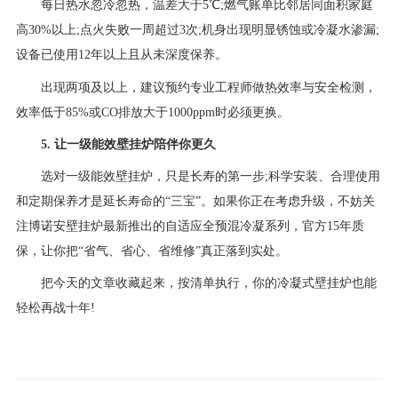
每日热水忽冷忽热，温差大于5℃;燃气账单比邻居同面积家庭
高30%以上;点火失败一周超过3次;机身出现明显锈蚀或冷凝水渗漏;
设备已使用12年以上且从未深度保养。
出现两项及以上，建议预约专业工程师做热效率与安全检测，
效率低于85%或CO排放大于1000ppm时必须更换。
5. 让一级能效壁挂炉陪伴你更久
选对一级能效壁挂炉，只是长寿的第一步;科学安装、合理使用
和定期保养才是延长寿命的“三宝”。如果你正在考虑升级，不妨关
注博诺安壁挂炉最新推出的自适应全预混冷凝系列，官方15年质
保，让你把“省气、省心、省维修”真正落到实处。
把今天的文章收藏起来，按清单执行，你的冷凝式壁挂炉也能
轻松再战十年!