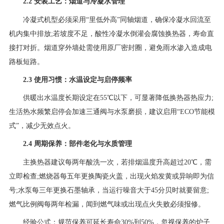
2.2 安装工艺：烟道与冷凝水管理
冷凝式机型必须采用“里低外高”同轴烟道，确保冷凝水回流至
机内集中排放;若坡度不足，酸性冷凝水倒灌会腐蚀换热器，寿命直
接打对折。烟道穿外墙处需使用原厂密封圈，避免雨水渗入造成电
路板短路。
2.3 使用习惯：水温设定与启停频率
供暖出水温度长期设定在55℃以下，可显著降低换热器热应力;
生活热水频繁启停会加速三通阀与水泵磨损，建议启用“ECO节能模
式”，减少无效点火。
2.4 周期保养：部件老化与水质管理
主换热器建议每两年酸洗一次，若排烟温度升高超过20℃，需
立即检查;燃烧器每五年更换陶瓷火盖，出现火焰发黄或异响即为信
号;水泵每三年更换石墨轴承，当运行噪音大于45分贝时就要留意;
燃气比例阀每两年检漏，闻到燃气味或出现点火失败必须报修。
经验公式：规范保养可延长寿命30%到50%，忽视保养的炉子